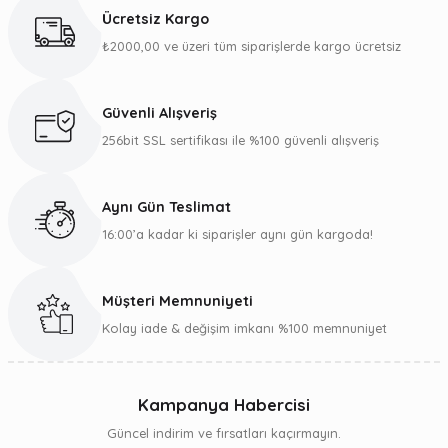
kullanarak tarafımıza iletebilirsiniz.
Ücretsiz Kargo
Görüş ve önerileriniz için teşekkür ederiz.
₺2000,00 ve üzeri tüm siparişlerde kargo ücretsiz
Ürün resmi kalitesiz, bozuk veya görüntülenemiyor.
Ürün açıklamasında eksik bilgiler bulunuyor.
Güvenli Alışveriş
Ürün bilgilerinde hatalar bulunuyor.
256bit SSL sertifikası ile %100 güvenli alışveriş
Ürün fiyatı diğer sitelerden daha pahalı.
Bu ürüne benzer farklı alternatifler olmalı.
Aynı Gün Teslimat
16:00’a kadar ki siparişler aynı gün kargoda!
Müşteri Memnuniyeti
Gönder
Kolay iade & değişim imkanı %100 memnuniyet
Kampanya Habercisi
Güncel indirim ve fırsatları kaçırmayın.