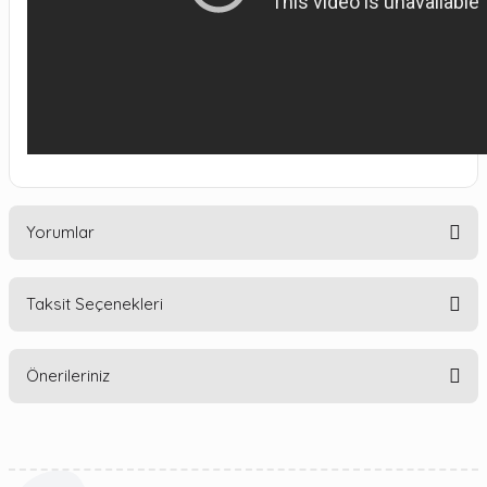
Yorumlar
Taksit Seçenekleri
Bu ürüne ilk yorumu siz yapın!
Önerileriniz
Yorum Yaz
Bu ürünün fiyat bilgisi, resim, ürün açıklamalarında ve diğer
konularda yetersiz gördüğünüz noktaları öneri formunu