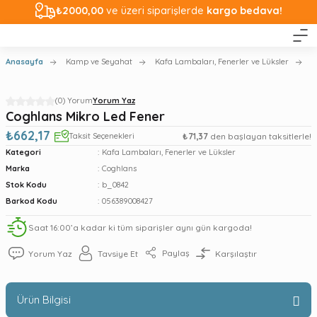
₺2000,00
ve üzeri siparişlerde
kargo bedava!
Anasayfa
Kamp ve Seyahat
Kafa Lambaları, Fenerler ve Lüksler
C
(0) Yorum
Yorum Yaz
Coghlans Mikro Led Fener
₺662,17
Taksit Seçenekleri
₺71,37
den başlayan taksitlerle!
Kategori
Kafa Lambaları, Fenerler ve Lüksler
Marka
Coghlans
Stok Kodu
b_0842
Barkod Kodu
056389008427
Saat 16:00’a kadar ki tüm siparişler aynı gün kargoda!
Paylaş
Yorum Yaz
Tavsiye Et
Karşılaştır
Ürün Bilgisi