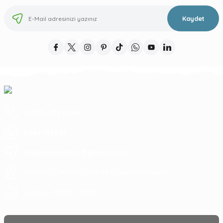
Kaydet
(0312) 473 17 44
5364753945
tragosoutdoor@gmail.com
ATA MAH. LİZBON CAD. NO: 93 A ÇANKAYA/ ANKARA
09:00 - 17:30
Hafta içi :