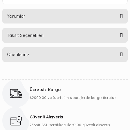
Yorumlar
Taksit Seçenekleri
Bu ürüne ilk yorumu siz yapın!
Önerileriniz
Yorum Yaz
Bu ürünün fiyat bilgisi, resim, ürün açıklamalarında ve diğer
konularda yetersiz gördüğünüz noktaları öneri formunu
kullanarak tarafımıza iletebilirsiniz.
Ücretsiz Kargo
Görüş ve önerileriniz için teşekkür ederiz.
₺2000,00 ve üzeri tüm siparişlerde kargo ücretsiz
Ürün resmi kalitesiz, bozuk veya görüntülenemiyor.
Ürün açıklamasında eksik bilgiler bulunuyor.
Güvenli Alışveriş
Ürün bilgilerinde hatalar bulunuyor.
256bit SSL sertifikası ile %100 güvenli alışveriş
Ürün fiyatı diğer sitelerden daha pahalı.