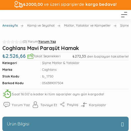
₺2000,00
ve üzeri siparişlerde
kargo bedava!
Anasayfa
Kamp ve Seyahat
Matlar, Yataklar ve Kampetler
Şişme 
(0) Yorum
Yorum Yaz
Coghlans Mavi Paraşüt Hamak
₺2.526,66
Taksit Seçenekleri
₺272,33
den başlayan taksitlerle!
Kategori
Şişme Matlar & Yataklar
Marka
Coghlans
Stok Kodu
b_1750
Barkod Kodu
056389017504
Saat 16:00’a kadar ki tüm siparişler aynı gün kargoda!
Paylaş
Yorum Yaz
Tavsiye Et
Karşılaştır
Ürün Bilgisi