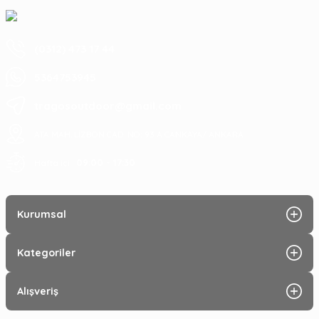
(0312) 473 17 44
5364753945
tragosoutdoor@gmail.com
ATA MAH. LİZBON CAD. NO: 93 A ÇANKAYA/ ANKARA
09:00 - 17:30
Hafta içi :
Kurumsal
Kategoriler
Alışveriş