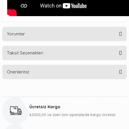
Yorumlar
Taksit Seçenekleri
Bu ürüne ilk yorumu siz yapın!
Önerileriniz
Yorum Yaz
Bu ürünün fiyat bilgisi, resim, ürün açıklamalarında ve diğer
konularda yetersiz gördüğünüz noktaları öneri formunu
kullanarak tarafımıza iletebilirsiniz.
Ücretsiz Kargo
Görüş ve önerileriniz için teşekkür ederiz.
₺2000,00 ve üzeri tüm siparişlerde kargo ücretsiz
Ürün resmi kalitesiz, bozuk veya görüntülenemiyor.