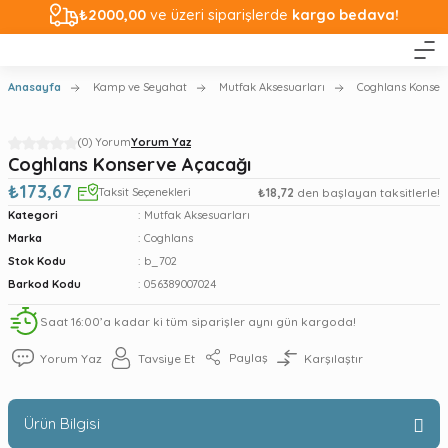
₺2000,00
ve üzeri siparişlerde
kargo bedava!
Anasayfa
Kamp ve Seyahat
Mutfak Aksesuarları
Coghlans Konser
(0) Yorum
Yorum Yaz
Coghlans Konserve Açacağı
₺173,67
Taksit Seçenekleri
₺18,72
den başlayan taksitlerle!
Kategori
Mutfak Aksesuarları
Marka
Coghlans
Stok Kodu
b_702
Barkod Kodu
056389007024
Saat 16:00’a kadar ki tüm siparişler aynı gün kargoda!
Paylaş
Yorum Yaz
Tavsiye Et
Karşılaştır
Ürün Bilgisi