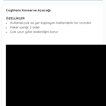
Coghlans Konserve Açacağı
ÖZELLİKLER
Kullanışlı,çok az yer kaplayan katlanabilir bir üründür
Paket içeriği: 2 adet
Çok uzun yıllar keskinliğini korur