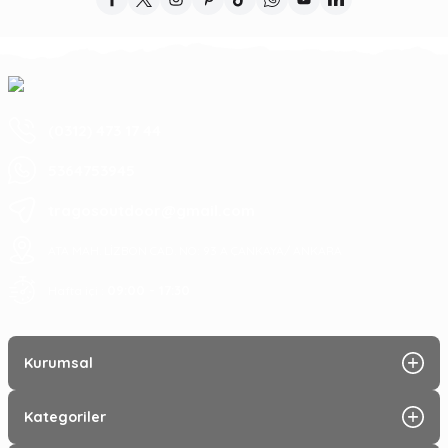
(0312) 473 17 44
5364753945
tragosoutdoor@gmail.com
ATA MAH. LİZBON CAD. NO: 93 A ÇANKAYA/ ANKARA
09:00 - 17:30
Hafta içi :
Kurumsal
Kategoriler