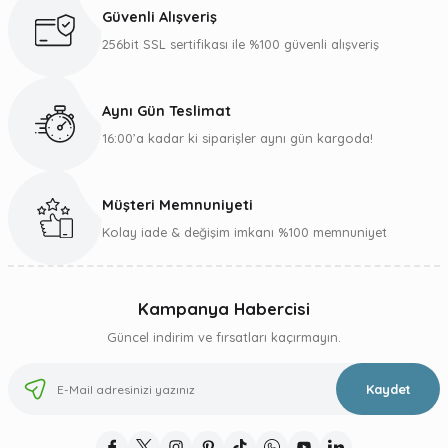
Ürün açıklamasında eksik bilgiler bulunuyor.
Güvenli Alışveriş
Ürün bilgilerinde hatalar bulunuyor.
256bit SSL sertifikası ile %100 güvenli alışveriş
Ürün fiyatı diğer sitelerden daha pahalı.
Bu ürüne benzer farklı alternatifler olmalı.
Aynı Gün Teslimat
16:00’a kadar ki siparişler aynı gün kargoda!
Müşteri Memnuniyeti
Gönder
Kolay iade & değişim imkanı %100 memnuniyet
Kampanya Habercisi
Güncel indirim ve fırsatları kaçırmayın.
Kaydet