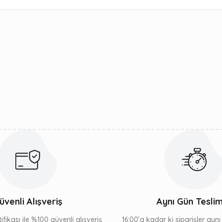
ularda yetersiz gördüğünüz noktaları öneri formunu kullanarak tarafımıza 
Bu ürüne ilk yorumu siz yapın!
Yorum Yaz
Gönder
üvenli Alışveriş
Aynı Gün Tesli
ifikası ile %100 güvenli alışveriş
16:00’a kadar ki siparişler ayn