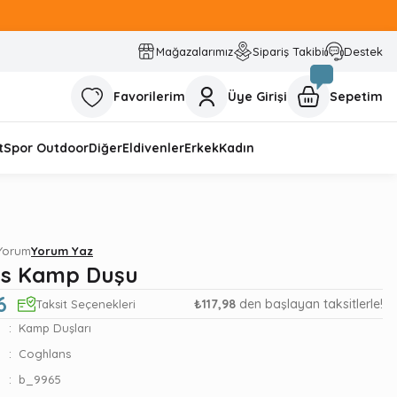
Mağazalarımız
Sipariş Takibi
Destek
Favorilerim
Üye Girişi
Sepetim
t
Spor Outdoor
Diğer
Eldivenler
Erkek
Kadın
 Yorum
Yorum Yaz
ns Kamp Duşu
6
₺117,98
den başlayan taksitlerle!
Taksit Seçenekleri
Kamp Duşları
Coghlans
b_9965