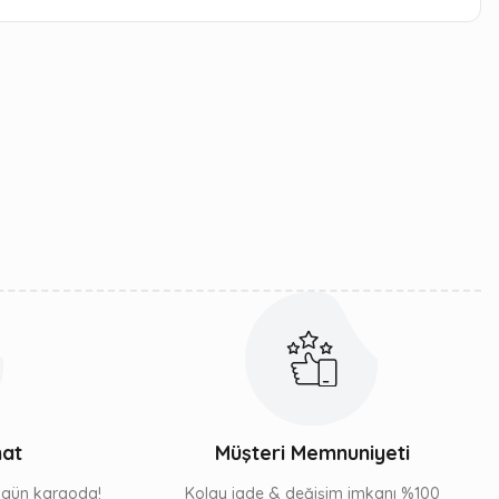
iletebilirsiniz.
mat
Müşteri Memnuniyeti
ı gün kargoda!
Kolay iade & değişim imkanı %100