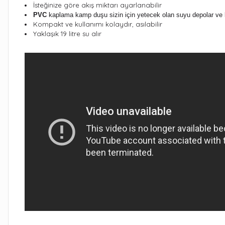
İsteğinize göre akış miktarı ayarlanabilir
PVC
kaplama kamp duşu sizin için yetecek olan suyu depolar ve 
Kompakt ve kullanımı kolaydır, asılabilir
Yaklaşık 19 litre su alır