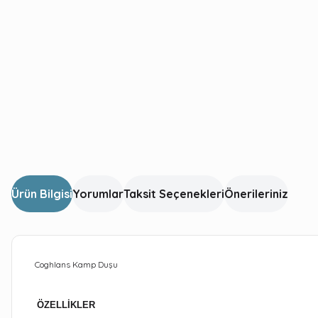
Ürün Bilgisi
Yorumlar
Taksit Seçenekleri
Önerileriniz
Coghlans Kamp Duşu
ÖZELLİKLER