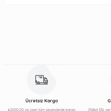
Bu ürünün fiyat bilgisi, resim, ürün açıklamalarında ve diğer kon
Görüş ve önerileriniz için teşekkür ederiz.
Ürün resmi kalitesiz, bozuk veya görüntülenemiyor.
Ürün açıklamasında eksik bilgiler bulunuyor.
Ürün bilgilerinde hatalar bulunuyor.
Ürün fiyatı diğer sitelerden daha pahalı.
Bu ürüne benzer farklı alternatifler olmalı.
Ücretsiz Kargo
G
₺2000,00 ve üzeri tüm siparişlerde kargo
256bit SSL sert