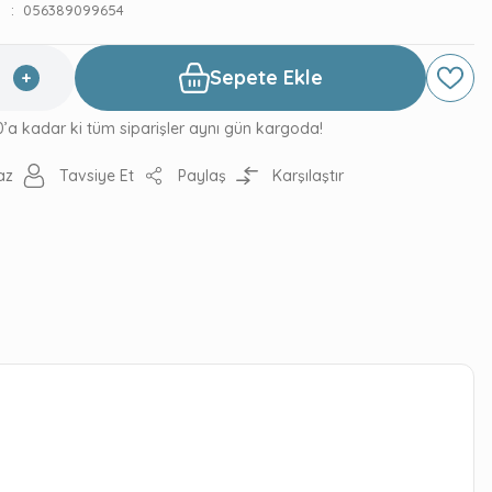
056389099654
Sepete Ekle
0’a kadar ki tüm siparişler aynı gün kargoda!
az
Tavsiye Et
Paylaş
Karşılaştır