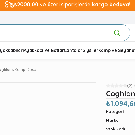
₺2000,00
ve üzeri siparişlerde
kargo bedava!
yakkabıları
Ayakkabı ve Botlar
Çantalar
Giysiler
Kamp ve Seyaha
oghlans Kamp Duşu
(0)
Coghla
₺1.094,6
Kategori
Marka
Stok Kodu