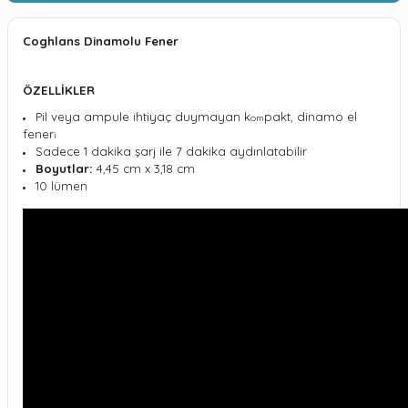
Coghlans Dinamolu Fener
ÖZELLİKLER
Pil veya ampule ihtiyaç duymayan k
pakt,
dinamo el
om
fener
i
Sadece 1 dakika şarj ile 7 dakika aydınlatabilir
Boyutlar:
4,45 cm x 3,18 cm
10 lümen