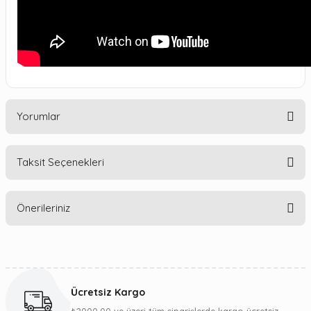
Yorumlar
Taksit Seçenekleri
Bu ürüne ilk yorumu siz yapın!
Önerileriniz
Yorum Yaz
Bu ürünün fiyat bilgisi, resim, ürün açıklamalarında ve diğer
konularda yetersiz gördüğünüz noktaları öneri formunu
kullanarak tarafımıza iletebilirsiniz.
Ücretsiz Kargo
Görüş ve önerileriniz için teşekkür ederiz.