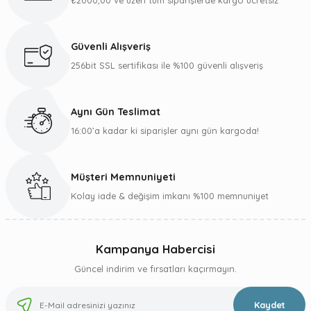
₺2000,00 ve üzeri tüm siparişlerde kargo ücretsiz
Ürün resmi kalitesiz, bozuk veya görüntülenemiyor.
Ürün açıklamasında eksik bilgiler bulunuyor.
Güvenli Alışveriş
Ürün bilgilerinde hatalar bulunuyor.
256bit SSL sertifikası ile %100 güvenli alışveriş
Ürün fiyatı diğer sitelerden daha pahalı.
Bu ürüne benzer farklı alternatifler olmalı.
Aynı Gün Teslimat
16:00’a kadar ki siparişler aynı gün kargoda!
Müşteri Memnuniyeti
Gönder
Kolay iade & değişim imkanı %100 memnuniyet
Kampanya Habercisi
Güncel indirim ve fırsatları kaçırmayın.
Kaydet