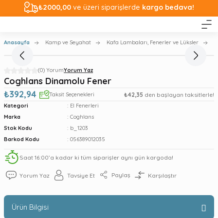
₺2000,00
ve üzeri siparişlerde
kargo bedava!
Anasayfa
Kamp ve Seyahat
Kafa Lambaları, Fenerler ve Lüksler
E
(0) Yorum
Yorum Yaz
Coghlans Dinamolu Fener
₺392,94
Taksit Seçenekleri
₺42,35
den başlayan taksitlerle!
Kategori
El Fenerleri
Marka
Coghlans
Stok Kodu
b_1203
Barkod Kodu
056389012035
Saat 16:00’a kadar ki tüm siparişler aynı gün kargoda!
Paylaş
Yorum Yaz
Tavsiye Et
Karşılaştır
Ürün Bilgisi