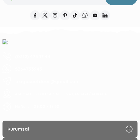
(0312) 473 17 44
5364753945
tragosoutdoor@gmail.com
ATA MAH. LİZBON CAD. NO: 93 A ÇANKAYA/ ANKARA
09:00 - 17:30
Hafta içi :
Kurumsal