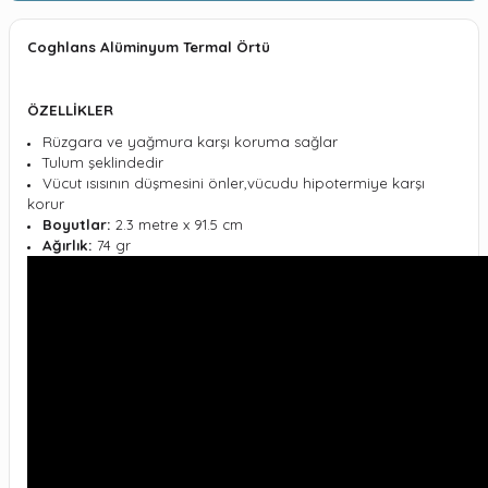
Coghlans Alüminyum Termal Örtü
ÖZELLİKLER
Rüzgara ve yağmura karşı koruma sağlar
Tulum şeklindedir
Vücut ısısının düşmesini önler,vücudu hipotermiye karşı
korur
Boyutlar:
2.3 metre x 91.5 cm
Ağırlık:
74 gr