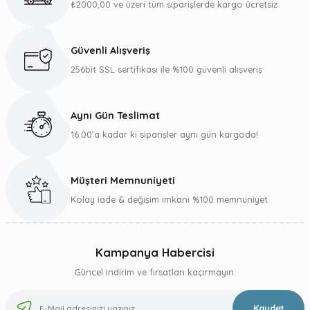
₺2000,00 ve üzeri tüm siparişlerde kargo ücretsiz
Ürün resmi kalitesiz, bozuk veya görüntülenemiyor.
Ürün açıklamasında eksik bilgiler bulunuyor.
Güvenli Alışveriş
Ürün bilgilerinde hatalar bulunuyor.
256bit SSL sertifikası ile %100 güvenli alışveriş
Ürün fiyatı diğer sitelerden daha pahalı.
Bu ürüne benzer farklı alternatifler olmalı.
Aynı Gün Teslimat
16:00’a kadar ki siparişler aynı gün kargoda!
Müşteri Memnuniyeti
Gönder
Kolay iade & değişim imkanı %100 memnuniyet
Kampanya Habercisi
Güncel indirim ve fırsatları kaçırmayın.
Kaydet