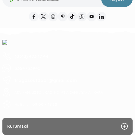
(0312) 473 17 44
5364753945
tragosoutdoor@gmail.com
ATA MAH. LİZBON CAD. NO: 93 A ÇANKAYA/ ANKARA
09:00 - 17:30
Hafta içi :
Kurumsal