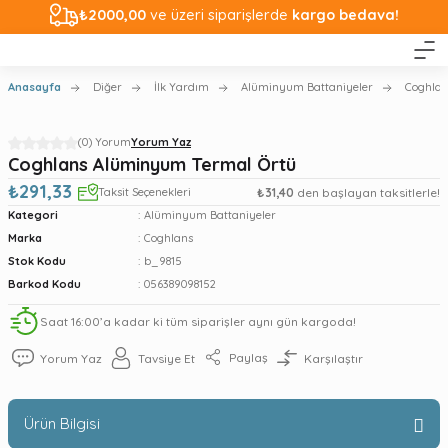
₺2000,00
ve üzeri siparişlerde
kargo bedava!
Anasayfa
Diğer
İlk Yardım
Alüminyum Battaniyeler
Coghlan
(0) Yorum
Yorum Yaz
Coghlans Alüminyum Termal Örtü
₺291,33
Taksit Seçenekleri
₺31,40
den başlayan taksitlerle!
Kategori
Alüminyum Battaniyeler
Marka
Coghlans
Stok Kodu
b_9815
Barkod Kodu
056389098152
Saat 16:00’a kadar ki tüm siparişler aynı gün kargoda!
Paylaş
Yorum Yaz
Tavsiye Et
Karşılaştır
Ürün Bilgisi