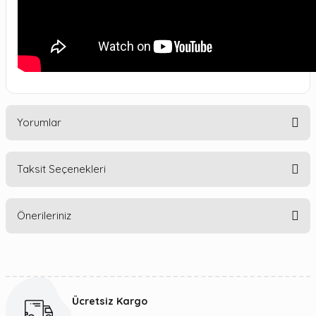
Yorumlar
Taksit Seçenekleri
Bu ürüne ilk yorumu siz yapın!
Önerileriniz
Yorum Yaz
Bu ürünün fiyat bilgisi, resim, ürün açıklamalarında ve diğer
konularda yetersiz gördüğünüz noktaları öneri formunu
kullanarak tarafımıza iletebilirsiniz.
Ücretsiz Kargo
Görüş ve önerileriniz için teşekkür ederiz.