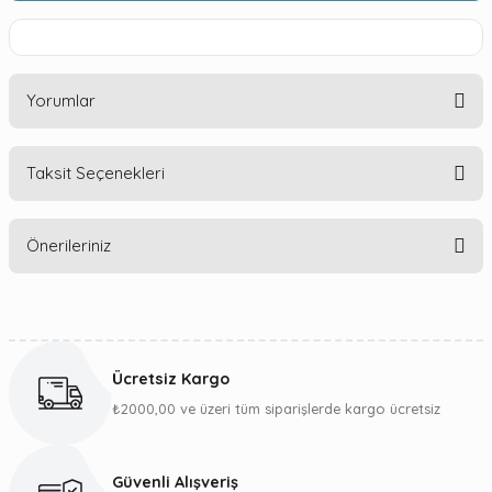
Yorumlar
Taksit Seçenekleri
Bu ürüne ilk yorumu siz yapın!
Önerileriniz
Yorum Yaz
Bu ürünün fiyat bilgisi, resim, ürün açıklamalarında ve diğer
konularda yetersiz gördüğünüz noktaları öneri formunu
kullanarak tarafımıza iletebilirsiniz.
Ücretsiz Kargo
Görüş ve önerileriniz için teşekkür ederiz.
₺2000,00 ve üzeri tüm siparişlerde kargo ücretsiz
Ürün resmi kalitesiz, bozuk veya görüntülenemiyor.
Ürün açıklamasında eksik bilgiler bulunuyor.
Güvenli Alışveriş