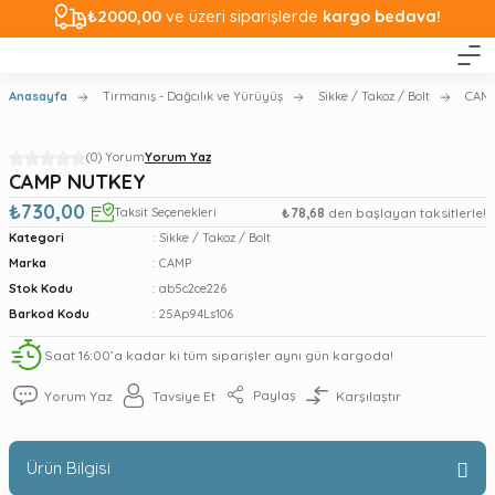
₺2000,00
ve üzeri siparişlerde
kargo bedava!
Anasayfa
Tırmanış - Dağcılık ve Yürüyüş
Sikke / Takoz / Bolt
CAM
(0) Yorum
Yorum Yaz
CAMP NUTKEY
₺730,00
Taksit Seçenekleri
₺78,68
den başlayan taksitlerle!
Kategori
Sikke / Takoz / Bolt
Marka
CAMP
Stok Kodu
ab5c2ce226
Barkod Kodu
25Ap94Ls106
Saat 16:00’a kadar ki tüm siparişler aynı gün kargoda!
Paylaş
Yorum Yaz
Tavsiye Et
Karşılaştır
Ürün Bilgisi