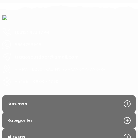
(0312) 473 17 44
5364753945
tragosoutdoor@gmail.com
ATA MAH. LİZBON CAD. NO: 93 A ÇANKAYA/ ANKARA
09:00 - 17:30
Hafta içi :
Kurumsal
Kategoriler
Alışveriş