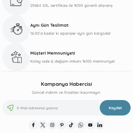
Ürün bilgilerinde hatalar bulunuyor.
256bit SSL sertifikası ile %100 güvenli alışveriş
Ürün fiyatı diğer sitelerden daha pahalı.
Bu ürüne benzer farklı alternatifler olmalı.
Aynı Gün Teslimat
16:00’a kadar ki siparişler aynı gün kargoda!
Müşteri Memnuniyeti
Gönder
Kolay iade & değişim imkanı %100 memnuniyet
Kampanya Habercisi
Güncel indirim ve fırsatları kaçırmayın.
Kaydet