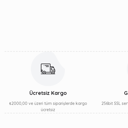
Görüş ve önerileriniz için teşekkür ederiz.
Ürün resmi kalitesiz, bozuk veya görüntülenemiyor.
Ürün açıklamasında eksik bilgiler bulunuyor.
Ürün bilgilerinde hatalar bulunuyor.
Ürün fiyatı diğer sitelerden daha pahalı.
Bu ürüne benzer farklı alternatifler olmalı.
Ücretsiz Kargo
G
₺2000,00 ve üzeri tüm siparişlerde kargo
256bit SSL sert
ücretsiz