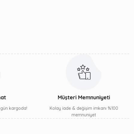
mat
Müşteri Memnuniyeti
ı gün kargoda!
Kolay iade & değişim imkanı %100
memnuniyet