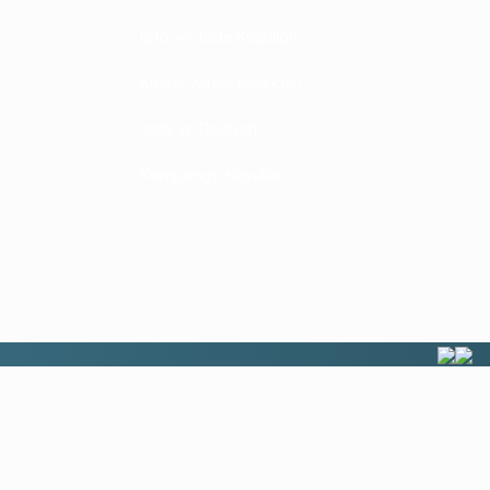
İptal ve İade Koşulları
Kişisel Veriler Politikası
İade ve Değişim
Kampanya Koşulları
Sepete Ekle