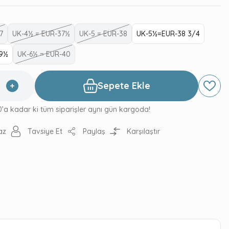
7
UK-4½ = EUR-37½
UK-5 = EUR-38
UK-5½=EUR-38 3/4
39½
UK-6½ = EUR-40
Sepete Ekle
0’a kadar ki tüm siparişler aynı gün kargoda!
az
Tavsiye Et
Paylaş
Karşılaştır