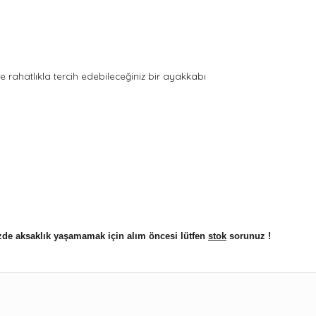
de rahatlıkla tercih edebileceğiniz bir ayakkabı
nizde aksaklık yaşamamak için alım öncesi l
ütfen
stok
sorunuz !
ularda yetersiz gördüğünüz noktaları öneri formunu kullanarak tarafımıza 