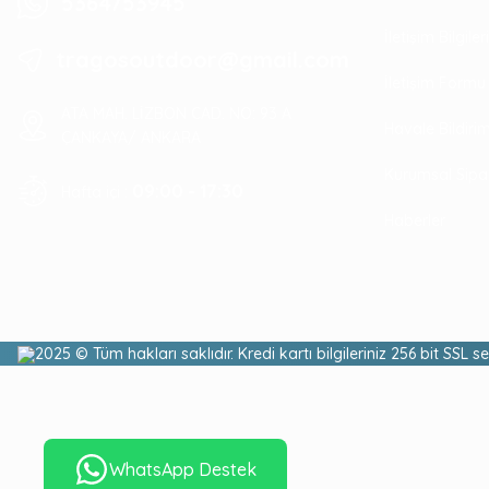
5364753945
İletişim Bilgile
tragosoutdoor@gmail.com
İletişim Formu
ATA MAH. LİZBON CAD. NO: 93 A
Havale Bildir
ÇANKAYA/ ANKARA
Kurumsal Sipa
09:00 - 17:30
Hafta içi :
Haberler
2025 © Tüm hakları saklıdır. Kredi kartı bilgileriniz 256 bit SSL s
Bestard Sherpa
Lite Lady
WhatsApp Destek