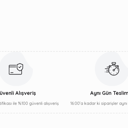
Bu ürüne ilk yorumu siz yapın!
Yorum Yaz
Gönder
üvenli Alışveriş
Aynı Gün Tesli
ifikası ile %100 güvenli alışveriş
16:00’a kadar ki siparişler ayn