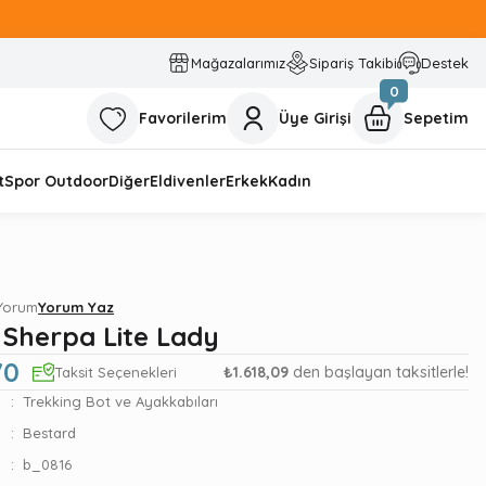
Mağazalarımız
Sipariş Takibi
Destek
0
Favorilerim
Üye Girişi
Sepetim
t
Spor Outdoor
Diğer
Eldivenler
Erkek
Kadın
 Yorum
Yorum Yaz
 Sherpa Lite Lady
70
₺1.618,09
den başlayan taksitlerle!
Taksit Seçenekleri
Trekking Bot ve Ayakkabıları
Bestard
b_0816