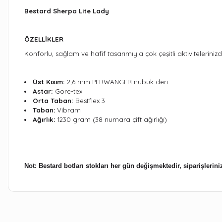
Bestard Sherpa Lite Lady
ÖZELLİKLER
Konforlu, sağlam ve hafif tasarımıyla çok çeşitli aktiviteleriniz
Üst Kısım:
2,6 mm PERWANGER nubuk deri
Astar:
Gore-tex
Orta Taban:
Bestflex 3
Taban:
Vibram
Ağırlık:
1230 gram (38 numara çift ağırlığı)
Not: Bestard botları stokları her gün değişmektedir, siparişleri
Bu ürünün fiyat bilgisi, resim, ürün açıklamalarında ve diğer kon