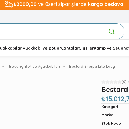
₺2000,00
ve üzeri siparişlerde
kargo bedava!
yakkabıları
Ayakkabı ve Botlar
Çantalar
Giysiler
Kamp ve Seyaha
Trekking Bot ve Ayakkabıları
Bestard Sherpa Lite Lady
(0)
Bestard
₺15.012,
Kategori
Marka
Stok Kodu