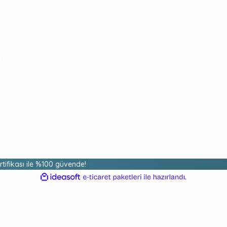
rimiz
Çadırlar ve Bivaklar
Çanta
im Formu
Dağcılık ve Tırmanış
riş
Giyim
Kamp Malzemeleri
ertifikası ile %100 güvende!
ile
ideasoft
e-
hazırlandı.
ticaret
paketleri
₺15.012,70