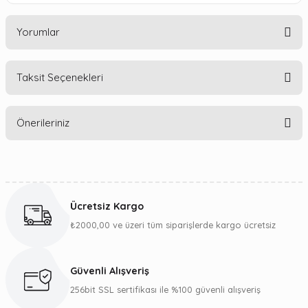
Yorumlar
Taksit Seçenekleri
Bu ürüne ilk yorumu siz yapın!
Önerileriniz
Yorum Yaz
Bu ürünün fiyat bilgisi, resim, ürün açıklamalarında ve diğer
konularda yetersiz gördüğünüz noktaları öneri formunu
kullanarak tarafımıza iletebilirsiniz.
Ücretsiz Kargo
Görüş ve önerileriniz için teşekkür ederiz.
₺2000,00 ve üzeri tüm siparişlerde kargo ücretsiz
Ürün resmi kalitesiz, bozuk veya görüntülenemiyor.
Ürün açıklamasında eksik bilgiler bulunuyor.
Güvenli Alışveriş
Ürün bilgilerinde hatalar bulunuyor.
256bit SSL sertifikası ile %100 güvenli alışveriş
Ürün fiyatı diğer sitelerden daha pahalı.