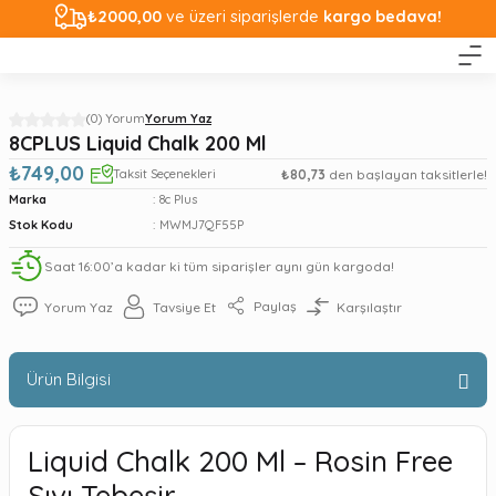
₺2000,00
ve üzeri siparişlerde
kargo bedava!
(0) Yorum
Yorum Yaz
8CPLUS Liquid Chalk 200 Ml
₺749,00
Taksit Seçenekleri
₺80,73
den başlayan taksitlerle!
Marka
8c Plus
Stok Kodu
MWMJ7QF55P
Saat 16:00’a kadar ki tüm siparişler aynı gün kargoda!
Paylaş
Yorum Yaz
Tavsiye Et
Karşılaştır
Ürün Bilgisi
Liquid Chalk 200 Ml – Rosin Free
Sıvı Tebeşir