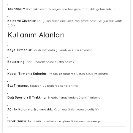
Taşınabilir:
Kompakt tasarımı sayesinde her yere rahatlıkla götürülebilir
Kalite ve Güvenlik:
En iyi malzemelerle üretilmiş, çevre dostu ve yüksek kaliteli
ürün
Kullanım Alanları
Kaya Tırmanışı:
Farklı rotalarda güvenli ve kuru kavrama
Bouldering:
Zorlu hareketlerde ekstra destek
Kapalı Tırmanış Salonları:
Yapay zeminlerde üstün tutuş ve kontrol
Buz Tırmanışı:
Kaygan yüzeylerde çekiş artırıcı
Dağ Sporları & Trekking:
Engebeli arazilerde güvenli ilerleme
Ağırlık Kaldırma & Jimnastik:
Kaymayı önler, tutuşu geliştirir
Direk Dansı:
Akrobatik hareketlerde güvenli tutunma ve denge