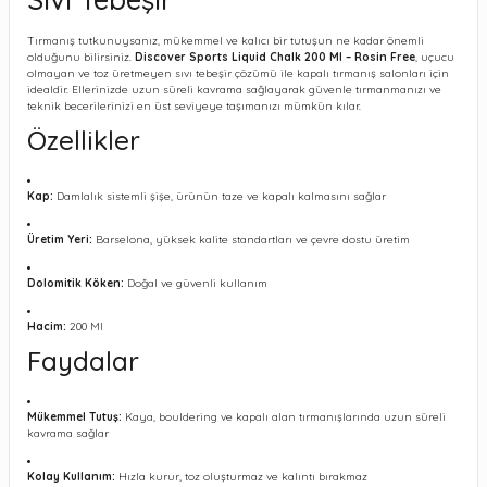
Tırmanış tutkunuysanız, mükemmel ve kalıcı bir tutuşun ne kadar önemli
olduğunu bilirsiniz.
Discover Sports Liquid Chalk 200 Ml – Rosin Free
, uçucu
olmayan ve toz üretmeyen sıvı tebeşir çözümü ile kapalı tırmanış salonları için
idealdir. Ellerinizde uzun süreli kavrama sağlayarak güvenle tırmanmanızı ve
teknik becerilerinizi en üst seviyeye taşımanızı mümkün kılar.
Özellikler
Kap:
Damlalık sistemli şişe, ürünün taze ve kapalı kalmasını sağlar
Üretim Yeri:
Barselona, yüksek kalite standartları ve çevre dostu üretim
Dolomitik Köken:
Doğal ve güvenli kullanım
Hacim:
200 Ml
Faydalar
Mükemmel Tutuş:
Kaya, bouldering ve kapalı alan tırmanışlarında uzun süreli
kavrama sağlar
Kolay Kullanım:
Hızla kurur, toz oluşturmaz ve kalıntı bırakmaz