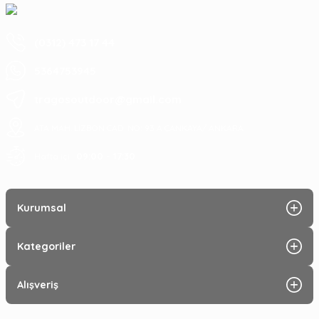
(0312) 473 17 44
5364753945
tragosoutdoor@gmail.com
ATA MAH. LİZBON CAD. NO: 93 A ÇANKAYA/ ANKARA
09:00 - 17:30
Hafta içi :
Kurumsal
Kategoriler
Alışveriş