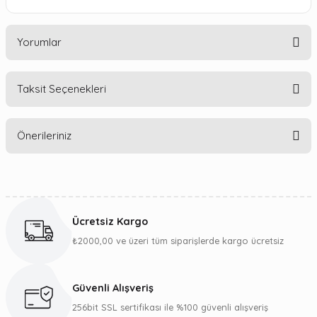
Yorumlar
Taksit Seçenekleri
Bu ürüne ilk yorumu siz yapın!
Önerileriniz
Yorum Yaz
Bu ürünün fiyat bilgisi, resim, ürün açıklamalarında ve diğer
konularda yetersiz gördüğünüz noktaları öneri formunu
kullanarak tarafımıza iletebilirsiniz.
Ücretsiz Kargo
Görüş ve önerileriniz için teşekkür ederiz.
₺2000,00 ve üzeri tüm siparişlerde kargo ücretsiz
Ürün resmi kalitesiz, bozuk veya görüntülenemiyor.
Ürün açıklamasında eksik bilgiler bulunuyor.
Güvenli Alışveriş
Ürün bilgilerinde hatalar bulunuyor.
256bit SSL sertifikası ile %100 güvenli alışveriş