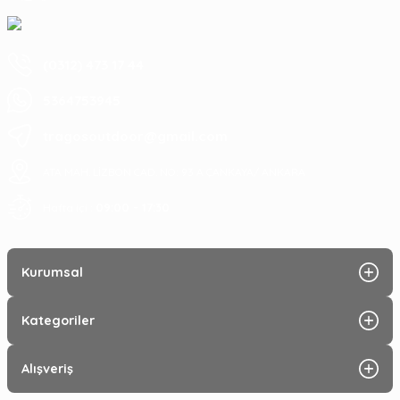
(0312) 473 17 44
5364753945
tragosoutdoor@gmail.com
ATA MAH. LİZBON CAD. NO: 93 A ÇANKAYA/ ANKARA
09:00 - 17:30
Hafta içi :
Kurumsal
Kategoriler
Alışveriş