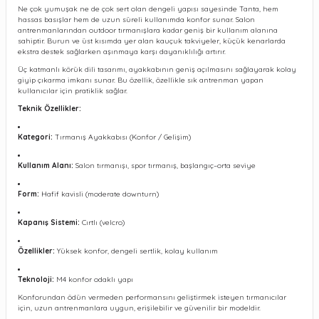
Ne çok yumuşak ne de çok sert olan dengeli yapısı sayesinde Tanta, hem
hassas basışlar hem de uzun süreli kullanımda konfor sunar. Salon
antrenmanlarından outdoor tırmanışlara kadar geniş bir kullanım alanına
sahiptir. Burun ve üst kısımda yer alan kauçuk takviyeler, küçük kenarlarda
ekstra destek sağlarken aşınmaya karşı dayanıklılığı artırır.
Üç katmanlı körük dili tasarımı, ayakkabının geniş açılmasını sağlayarak kolay
giyip çıkarma imkanı sunar. Bu özellik, özellikle sık antrenman yapan
kullanıcılar için pratiklik sağlar.
Teknik Özellikler:
Kategori:
Tırmanış Ayakkabısı (Konfor / Gelişim)
Kullanım Alanı:
Salon tırmanışı, spor tırmanış, başlangıç–orta seviye
Form:
Hafif kavisli (moderate downturn)
Kapanış Sistemi:
Cırtlı (velcro)
Özellikler:
Yüksek konfor, dengeli sertlik, kolay kullanım
Teknoloji:
M4 konfor odaklı yapı
Konforundan ödün vermeden performansını geliştirmek isteyen tırmanıcılar
için, uzun antrenmanlara uygun, erişilebilir ve güvenilir bir modeldir.