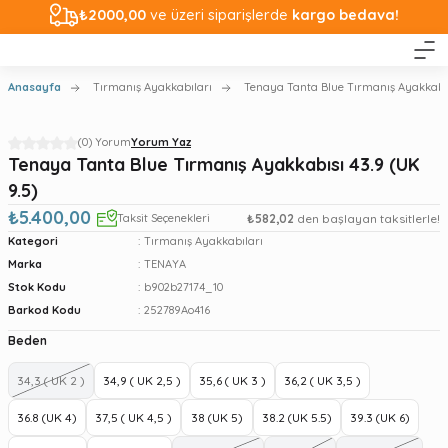
₺2000,00
ve üzeri siparişlerde
kargo bedava!
Anasayfa
Tırmanış Ayakkabıları
Tenaya Tanta Blue Tırmanış Ayakkabısı
(0) Yorum
Yorum Yaz
Tenaya Tanta Blue Tırmanış Ayakkabısı 43.9 (UK
9.5)
₺5.400,00
Taksit Seçenekleri
₺582,02
den başlayan taksitlerle!
Kategori
Tırmanış Ayakkabıları
Marka
TENAYA
Stok Kodu
b902b27174_10
Barkod Kodu
252789Ao416
Beden
34,3 ( UK 2 )
34,9 ( UK 2,5 )
35,6 ( UK 3 )
36,2 ( UK 3,5 )
36.8 (UK 4)
37,5 ( UK 4,5 )
38 (UK 5)
38.2 (UK 5.5)
39.3 (UK 6)