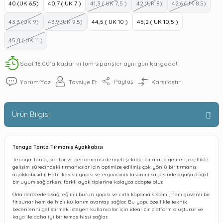
40 (UK 6.5)
40,7 ( UK 7 )
41,3 ( UK 7,5 )
42 (UK 8)
42.6 (UK 8.5)
43.3 (UK 9)
43.9 (UK 9.5)
44,5 ( UK 10 )
45,2 ( UK 10,5 )
45,8 ( UK 11 )
Saat 16:00’a kadar ki tüm siparişler aynı gün kargoda!
Paylaş
Yorum Yaz
Tavsiye Et
Karşılaştır
Ürün Bilgisi
Tenaya Tanta Tırmanış Ayakkabısı
Tenaya Tanta, konfor ve performansı dengeli şekilde bir araya getiren, özellikle
gelişim sürecindeki tırmanıcılar için optimize edilmiş çok yönlü bir tırmanış
ayakkabısıdır. Hafif kavisli yapısı ve ergonomik tasarımı sayesinde ayağa doğal
bir uyum sağlarken, farklı ayak tiplerine kolayca adapte olur.
Orta derecede aşağı eğimli burun yapısı ve cırtlı kapama sistemi, hem güvenli bir
fit sunar hem de hızlı kullanım avantajı sağlar. Bu yapı, özellikle teknik
becerilerini geliştirmek isteyen kullanıcılar için ideal bir platform oluşturur ve
kaya ile daha iyi bir temas hissi sağlar.