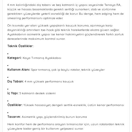
4 mm kalınlığındaki dış tabanı ve beş katmanlı iç yapısı sayesinde Tenaya RA,
küçük ve hassas basamaklarda gerekli sertliği sunarken; slab ve sürtünme
gerektiren yüzeylerde yeterli esnekliği de korur. Bu denge, hem edging hem de
smearing performansını optimize eder.
Ön kısımda yer alan yüksek yapışkanlı kauçuk koruma, aşınmaya karşı
dayanıklılığı artırırken toe-hook gibi teknik hareketlerde ekstra güven sağlar.
Ayakkabının asimetrik yapısı ise kenar hakimiyetini güçlendirerek farklı zorluk
derecelerinde maksimum kontrol sunar.
Teknik Özellikler:
Kategori:
Kaya Tırmanış Ayakkabısı
Kullanım Alanı:
Spor tırmanış, çok ip boylu rotalar, teknik yüzeyler
Dış Taban:
4 mm yüksek performans kauçuk
İç Yapı:
5 katmanlı destek sistemi
Özellikler:
Yüksek hassasiyet, dengeli sertlik-esneklik, üstün kenar performansı
Tasarım:
Asimetrik yapı, güçlendirilmiş burun koruma
Hem konfor hem de performans arayan tırmanıcılar için, uzun rotalardan teknik
yüzeylere kadar geniş bir kullanım yelpazesi sunar.