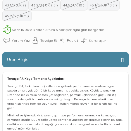
43 1/3 (UK 9)
43 2/3 ( UK 9,5 )
44,5 ( UK 10 )
45 1/3 ( UK 10,5 )
45 2/3 ( UK 11 )
Saat 16:00’a kadar ki tüm siparişler aynı gün kargoda!
Paylaş
Yorum Yaz
Tavsiye Et
Karşılaştır
Ürün Bilgisi
Tenaya RA Kaya Tırmanış Ayakkabısı
Tenaya RA, farklı tırmanış stillerinde yüksek performans ve konforu aynı
potada eriten, çok yönlü bir kaya tırmanış ayakkabısıdır. Küçük tutamaklar
üzerinde maksimum hassasiyet sağlarken, parmak uçlarından güçlü bir itiş
sunarak dengeli bir performans ortaya koyar. Bu sayede hem teknik rota
tırmanışlarında hem de uzun süreli kullanımlarda güvenilir bir tercih haline
gelir.
Minimal ve işlev odaklı tasarımı, yalnızca performansı artırmakla kalmaz; aynı
zamanda ayağa uyum sağlayarak konfor seviyesini üst düzeye çıkarır. Bu yapı,
özellikle uzun seanslarda ayağı yormadan daha sezgisel ve kontrollü hareket
etmeyi mümkün kılar.