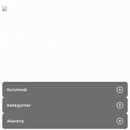
(0312) 473 17 44
5364753945
tragosoutdoor@gmail.com
ATA MAH. LİZBON CAD. NO: 93 A ÇANKAYA/ ANKARA
09:00 - 17:30
Hafta içi :
Kurumsal
Kategoriler
Alışveriş