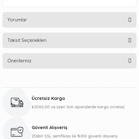
Yorumlar
Taksit Seçenekleri
Bu ürüne ilk yorumu siz yapın!
Önerileriniz
Yorum Yaz
Bu ürünün fiyat bilgisi, resim, ürün açıklamalarında ve diğer
konularda yetersiz gördüğünüz noktaları öneri formunu
kullanarak tarafımıza iletebilirsiniz.
Ücretsiz Kargo
Görüş ve önerileriniz için teşekkür ederiz.
₺2000,00 ve üzeri tüm siparişlerde kargo ücretsiz
Ürün resmi kalitesiz, bozuk veya görüntülenemiyor.
Ürün açıklamasında eksik bilgiler bulunuyor.
Güvenli Alışveriş
Ürün bilgilerinde hatalar bulunuyor.
256bit SSL sertifikası ile %100 güvenli alışveriş