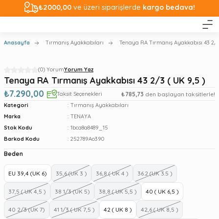
₺2000,00
ve üzeri siparişlerde
kargo bedava!
Anasayfa
Tırmanış Ayakkabıları
Tenaya RA Tırmanış Ayakkabısı 43 2/3 
(0) Yorum
Yorum Yaz
Tenaya RA Tırmanış Ayakkabısı 43 2/3 ( UK 9,5 )
₺7.290,00
Taksit Seçenekleri
₺785,73
den başlayan taksitlerle!
Kategori
Tırmanış Ayakkabıları
Marka
TENAYA
Stok Kodu
1bca8a8489_15
Barkod Kodu
252789Ao390
Beden
EU 39,4 (UK 6)
35,6 (UK 3 )
36,8 ( UK 4 )
36.2 (UK 3.5 )
37,5 ( UK 4,5 )
38 1/3 (UK 5)
38,8 ( UK 5,5 )
40 ( UK 6,5 )
40 2/3 (UK 7)
41 1/3 ( UK 7,5 )
42 ( UK 8 )
42,6 ( UK 8,5 )