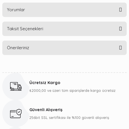
Yorumlar
Taksit Seçenekleri
Bu ürüne ilk yorumu siz yapın!
Önerileriniz
Yorum Yaz
Bu ürünün fiyat bilgisi, resim, ürün açıklamalarında ve diğer
konularda yetersiz gördüğünüz noktaları öneri formunu
kullanarak tarafımıza iletebilirsiniz.
Ücretsiz Kargo
Görüş ve önerileriniz için teşekkür ederiz.
₺2000,00 ve üzeri tüm siparişlerde kargo ücretsiz
Ürün resmi kalitesiz, bozuk veya görüntülenemiyor.
Ürün açıklamasında eksik bilgiler bulunuyor.
Güvenli Alışveriş
Ürün bilgilerinde hatalar bulunuyor.
256bit SSL sertifikası ile %100 güvenli alışveriş
Ürün fiyatı diğer sitelerden daha pahalı.