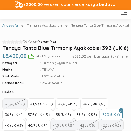
₺2000,00
ve üzeri siparişlerde
kargo bedava!
Anasayfa
Tırmanış Ayakkabıları
Tenaya Tanta Blue Tırmanış Ayakkabıs
(0) Yorum
Yorum Yaz
Tenaya Tanta Blue Tırmanış Ayakkabısı 39.3 (UK 6)
₺5.400,00
Taksit Seçenekleri
₺582,02
den başlayan taksitlerle!
Kategori
Tırmanış Ayakkabıları
Marka
TENAYA
Stok Kodu
b902b27174_3
Barkod Kodu
252789Ao402
Beden
34,3 ( UK 2 )
34,9 ( UK 2,5 )
35,6 ( UK 3 )
36,2 ( UK 3,5 )
36.8 (UK 4)
37,5 ( UK 4,5 )
38 (UK 5)
38.2 (UK 5.5)
39.3 (UK 6)
40 (UK 6.5)
40,7 ( UK 7 )
41,3 ( UK 7,5 )
42 (UK 8)
42.6 (UK 8.5)