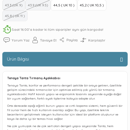
43.3 (UK 9)
43.9 (UK 9.5)
44,5 ( UK 10 )
45,2 ( UK 10,5 )
45,8 ( UK 11 )
Saat 16:00’a kadar ki tüm siparişler aynı gün kargoda!
Paylaş
Yorum Yaz
Tavsiye Et
Karşılaştır
Ürün Bilgisi
Tenaya Tanta Tırmanış Ayakkabısı
Tenaya Tanta, konfor ve performansı dengeli şekilde bir araya getiren, özellikle
gelişim sürecindeki tırmanıcılar için optimize edilmiş çok yönlü bir tırmanış
ayakkabısıdır. Hafif kavisli yapısı ve ergonomik tasarımı sayesinde ayağa doğal
bir uyum sağlarken, farklı ayak tiplerine kolayca adapte olur.
Orta derecede aşağı eğimli burun yapısı ve cırtlı kapama sistemi, hem güvenli bir
fit sunar hem de hızlı kullanım avantajı sağlar. Bu yapı, özellikle teknik
becerilerini geliştirmek isteyen kullanıcılar için ideal bir platform oluşturur ve
kaya ile daha iyi bir temas hissi sağlar.
Ne çok yumuşak ne de çok sert olan dengeli yapısı sayesinde Tanta, hem