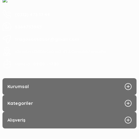
(0312) 473 17 44
5364753945
tragosoutdoor@gmail.com
ATA MAH. LİZBON CAD. NO: 93 A ÇANKAYA/ ANKARA
09:00 - 17:30
Hafta içi :
Kurumsal
Kategoriler
Alışveriş