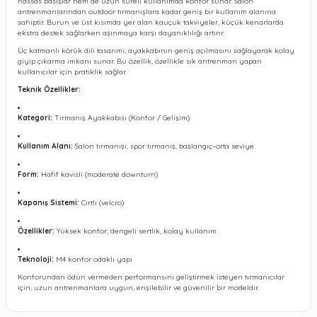
hassas basışlar hem de uzun süreli kullanımda konfor sunar. Salon
antrenmanlarından outdoor tırmanışlara kadar geniş bir kullanım alanına
sahiptir. Burun ve üst kısımda yer alan kauçuk takviyeler, küçük kenarlarda
ekstra destek sağlarken aşınmaya karşı dayanıklılığı artırır.
Üç katmanlı körük dili tasarımı, ayakkabının geniş açılmasını sağlayarak kolay
giyip çıkarma imkanı sunar. Bu özellik, özellikle sık antrenman yapan
kullanıcılar için pratiklik sağlar.
Teknik Özellikler:
Kategori:
Tırmanış Ayakkabısı (Konfor / Gelişim)
Kullanım Alanı:
Salon tırmanışı, spor tırmanış, başlangıç–orta seviye
Form:
Hafif kavisli (moderate downturn)
Kapanış Sistemi:
Cırtlı (velcro)
Özellikler:
Yüksek konfor, dengeli sertlik, kolay kullanım
Teknoloji:
M4 konfor odaklı yapı
Konforundan ödün vermeden performansını geliştirmek isteyen tırmanıcılar
için, uzun antrenmanlara uygun, erişilebilir ve güvenilir bir modeldir.