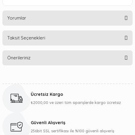
Yorumlar
Taksit Seçenekleri
Bu ürüne ilk yorumu siz yapın!
Önerileriniz
Yorum Yaz
Bu ürünün fiyat bilgisi, resim, ürün açıklamalarında ve diğer
konularda yetersiz gördüğünüz noktaları öneri formunu
kullanarak tarafımıza iletebilirsiniz.
Ücretsiz Kargo
Görüş ve önerileriniz için teşekkür ederiz.
₺2000,00 ve üzeri tüm siparişlerde kargo ücretsiz
Ürün resmi kalitesiz, bozuk veya görüntülenemiyor.
Ürün açıklamasında eksik bilgiler bulunuyor.
Güvenli Alışveriş
Ürün bilgilerinde hatalar bulunuyor.
256bit SSL sertifikası ile %100 güvenli alışveriş