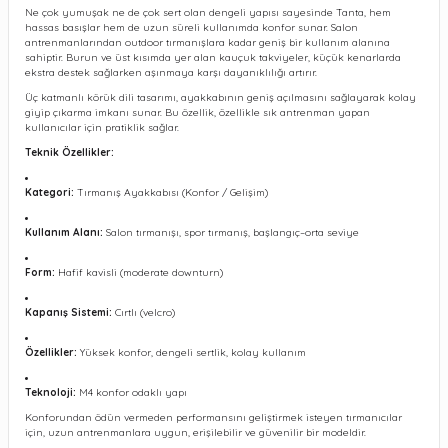
Ne çok yumuşak ne de çok sert olan dengeli yapısı sayesinde Tanta, hem
hassas basışlar hem de uzun süreli kullanımda konfor sunar. Salon
antrenmanlarından outdoor tırmanışlara kadar geniş bir kullanım alanına
sahiptir. Burun ve üst kısımda yer alan kauçuk takviyeler, küçük kenarlarda
ekstra destek sağlarken aşınmaya karşı dayanıklılığı artırır.
Üç katmanlı körük dili tasarımı, ayakkabının geniş açılmasını sağlayarak kolay
giyip çıkarma imkanı sunar. Bu özellik, özellikle sık antrenman yapan
kullanıcılar için pratiklik sağlar.
Teknik Özellikler:
Kategori:
Tırmanış Ayakkabısı (Konfor / Gelişim)
Kullanım Alanı:
Salon tırmanışı, spor tırmanış, başlangıç–orta seviye
Form:
Hafif kavisli (moderate downturn)
Kapanış Sistemi:
Cırtlı (velcro)
Özellikler:
Yüksek konfor, dengeli sertlik, kolay kullanım
Teknoloji:
M4 konfor odaklı yapı
Konforundan ödün vermeden performansını geliştirmek isteyen tırmanıcılar
için, uzun antrenmanlara uygun, erişilebilir ve güvenilir bir modeldir.