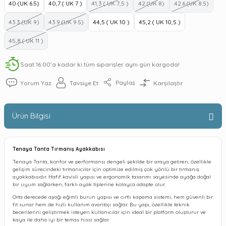
40 (UK 6.5)
40,7 ( UK 7 )
41,3 ( UK 7,5 )
42 (UK 8)
42.6 (UK 8.5)
43.3 (UK 9)
43.9 (UK 9.5)
44,5 ( UK 10 )
45,2 ( UK 10,5 )
45,8 ( UK 11 )
Saat 16:00’a kadar ki tüm siparişler aynı gün kargoda!
Paylaş
Yorum Yaz
Tavsiye Et
Karşılaştır
Ürün Bilgisi
Tenaya Tanta Tırmanış Ayakkabısı
Tenaya Tanta, konfor ve performansı dengeli şekilde bir araya getiren, özellikle
gelişim sürecindeki tırmanıcılar için optimize edilmiş çok yönlü bir tırmanış
ayakkabısıdır. Hafif kavisli yapısı ve ergonomik tasarımı sayesinde ayağa doğal
bir uyum sağlarken, farklı ayak tiplerine kolayca adapte olur.
Orta derecede aşağı eğimli burun yapısı ve cırtlı kapama sistemi, hem güvenli bir
fit sunar hem de hızlı kullanım avantajı sağlar. Bu yapı, özellikle teknik
becerilerini geliştirmek isteyen kullanıcılar için ideal bir platform oluşturur ve
kaya ile daha iyi bir temas hissi sağlar.