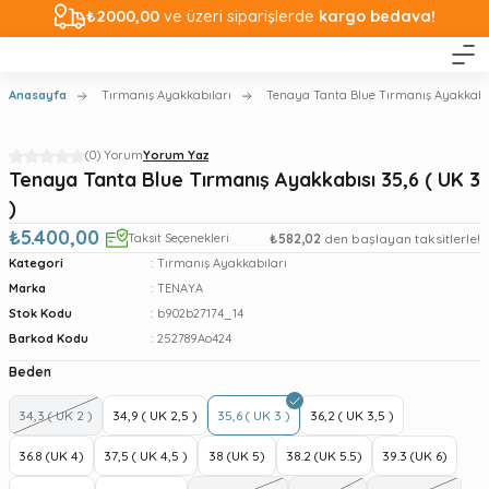
₺2000,00
ve üzeri siparişlerde
kargo bedava!
Anasayfa
Tırmanış Ayakkabıları
Tenaya Tanta Blue Tırmanış Ayakkabısı
(0) Yorum
Yorum Yaz
Tenaya Tanta Blue Tırmanış Ayakkabısı 35,6 ( UK 3
)
₺5.400,00
Taksit Seçenekleri
₺582,02
den başlayan taksitlerle!
Kategori
Tırmanış Ayakkabıları
Marka
TENAYA
Stok Kodu
b902b27174_14
Barkod Kodu
252789Ao424
Beden
34,3 ( UK 2 )
34,9 ( UK 2,5 )
35,6 ( UK 3 )
36,2 ( UK 3,5 )
36.8 (UK 4)
37,5 ( UK 4,5 )
38 (UK 5)
38.2 (UK 5.5)
39.3 (UK 6)