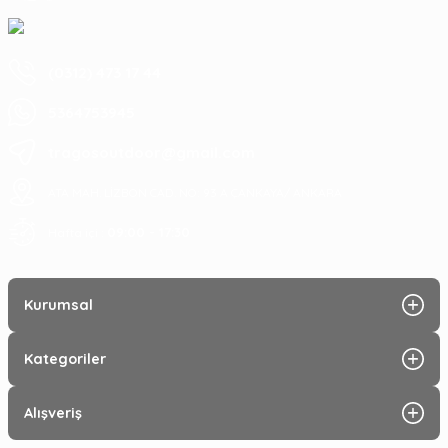
(0312) 473 17 44
5364753945
tragosoutdoor@gmail.com
ATA MAH. LİZBON CAD. NO: 93 A ÇANKAYA/ ANKARA
09:00 - 17:30
Hafta içi :
Kurumsal
Kategoriler
Alışveriş