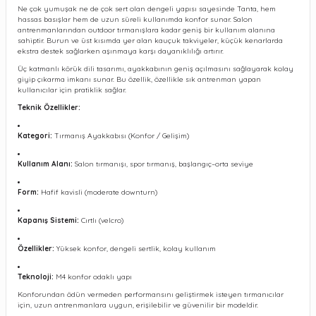
Ne çok yumuşak ne de çok sert olan dengeli yapısı sayesinde Tanta, hem
hassas basışlar hem de uzun süreli kullanımda konfor sunar. Salon
antrenmanlarından outdoor tırmanışlara kadar geniş bir kullanım alanına
sahiptir. Burun ve üst kısımda yer alan kauçuk takviyeler, küçük kenarlarda
ekstra destek sağlarken aşınmaya karşı dayanıklılığı artırır.
Üç katmanlı körük dili tasarımı, ayakkabının geniş açılmasını sağlayarak kolay
giyip çıkarma imkanı sunar. Bu özellik, özellikle sık antrenman yapan
kullanıcılar için pratiklik sağlar.
Teknik Özellikler:
Kategori:
Tırmanış Ayakkabısı (Konfor / Gelişim)
Kullanım Alanı:
Salon tırmanışı, spor tırmanış, başlangıç–orta seviye
Form:
Hafif kavisli (moderate downturn)
Kapanış Sistemi:
Cırtlı (velcro)
Özellikler:
Yüksek konfor, dengeli sertlik, kolay kullanım
Teknoloji:
M4 konfor odaklı yapı
Konforundan ödün vermeden performansını geliştirmek isteyen tırmanıcılar
için, uzun antrenmanlara uygun, erişilebilir ve güvenilir bir modeldir.