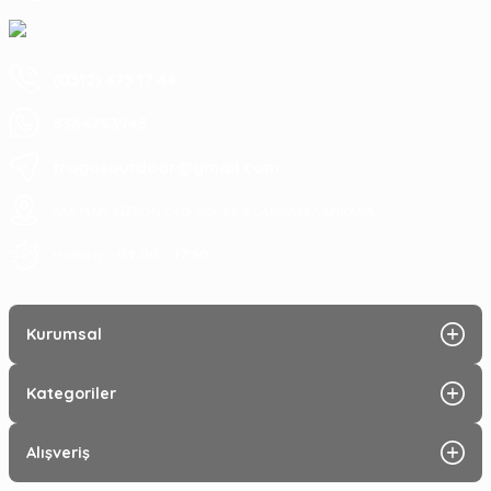
(0312) 473 17 44
5364753945
tragosoutdoor@gmail.com
ATA MAH. LİZBON CAD. NO: 93 A ÇANKAYA/ ANKARA
09:00 - 17:30
Hafta içi :
Kurumsal
Kategoriler
Alışveriş