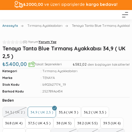
₺2000,00
ve üzeri siparişlerde
kargo bedava!
Anasayfa
Tırmanış Ayakkabıları
Tenaya Tanta Blue Tırmanış Ayakkabısı
(0) Yorum
Yorum Yaz
Tenaya Tanta Blue Tırmanış Ayakkabısı 34,9 ( UK
2,5 )
₺5.400,00
Taksit Seçenekleri
₺582,02
den başlayan taksitlerle!
Kategori
Tırmanış Ayakkabıları
Marka
TENAYA
Stok Kodu
b902b27174_19
Barkod Kodu
252789Ao434
Beden
34,3 ( UK 2 )
34,9 ( UK 2,5 )
35,6 ( UK 3 )
36,2 ( UK 3,5 )
36.8 (UK 4)
37,5 ( UK 4,5 )
38 (UK 5)
38.2 (UK 5.5)
39.3 (UK 6)