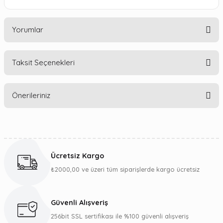
Yorumlar
Taksit Seçenekleri
Bu ürüne ilk yorumu siz yapın!
Önerileriniz
Yorum Yaz
Bu ürünün fiyat bilgisi, resim, ürün açıklamalarında ve diğer
konularda yetersiz gördüğünüz noktaları öneri formunu
kullanarak tarafımıza iletebilirsiniz.
Ücretsiz Kargo
Görüş ve önerileriniz için teşekkür ederiz.
₺2000,00 ve üzeri tüm siparişlerde kargo ücretsiz
Ürün resmi kalitesiz, bozuk veya görüntülenemiyor.
Ürün açıklamasında eksik bilgiler bulunuyor.
Güvenli Alışveriş
Ürün bilgilerinde hatalar bulunuyor.
256bit SSL sertifikası ile %100 güvenli alışveriş