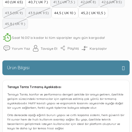
40 (UK 6.5)
40,7 ( UK 7 )
41,3 ( UK 7,5 )
42 (UK 8)
42.6 (UK 8.5)
43.3 (UK 9)
43.9 (UK 9.5)
44,5 ( UK 10 )
45,2 ( UK 10,5 )
45,8 ( UK 11 )
Saat 16:00’a kadar ki tüm siparişler aynı gün kargoda!
Paylaş
Yorum Yaz
Tavsiye Et
Karşılaştır
Ürün Bilgisi
Tenaya Tanta Tırmanış Ayakkabısı
Tenaya Tanta, konfor ve performansı dengeli şekilde bir araya getiren, özellikle
gelişim sürecindeki tırmanıcılar için optimize edilmiş çok yönlü bir tırmanış
ayakkabısıdır. Hafif kavisli yapısı ve ergonomik tasarımı sayesinde ayağa doğal
bir uyum sağlarken, farklı ayak tiplerine kolayca adapte olur.
Orta derecede aşağı eğimli burun yapısı ve cırtlı kapama sistemi, hem güvenli bir
fit sunar hem de hızlı kullanım avantajı sağlar. Bu yapı, özellikle teknik
becerilerini geliştirmek isteyen kullanıcılar için ideal bir platform oluşturur ve
kaya ile daha iyi bir temas hissi sağlar.